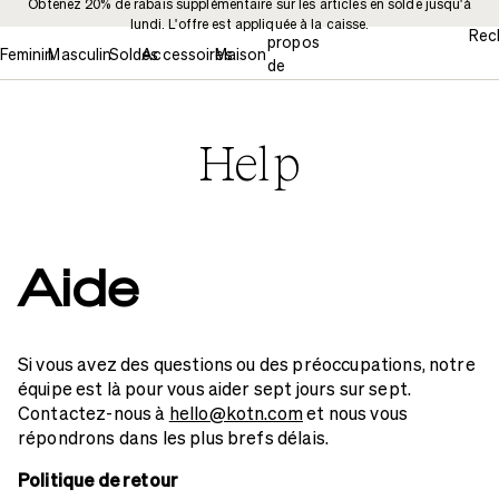
Obtenez 20% de rabais supplémentaire sur les articles en solde jusqu'à
À
lundi. L'offre est appliquée à la caisse.
Rec
propos
Feminin
Masculin
Soldes
Accessoires
Maison
de
nous
Help
Aide
Si vous avez des questions ou des préoccupations, notre
équipe est là pour vous aider sept jours sur sept.
Contactez-nous à
hello@kotn.com
et nous vous
répondrons dans les plus brefs délais.
Politique de retour